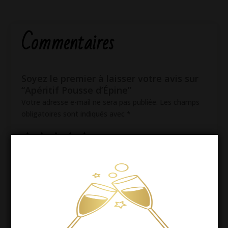
Commentaires
Soyez le premier à laisser votre avis sur
“Apéritif Pousse d’Épine”
Votre adresse e-mail ne sera pas publiée.
Les champs
obligatoires sont indiqués avec
*