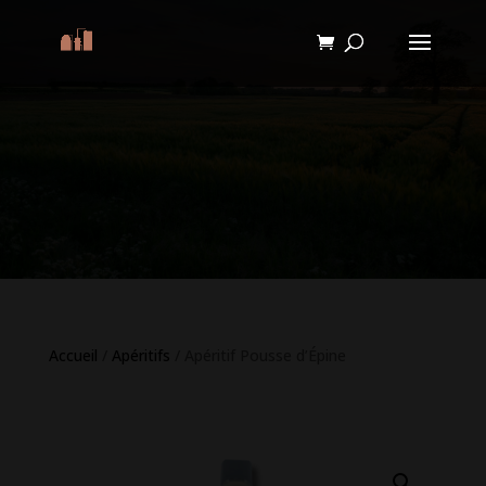
Accueil
/
Apéritifs
/ Apéritif Pousse d’Épine