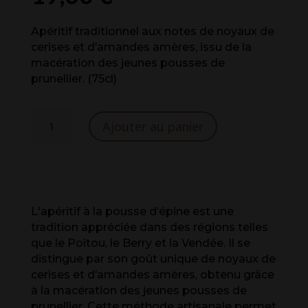
Apéritif traditionnel aux notes de noyaux de
cerises et d’amandes amères, issu de la
macération des jeunes pousses de
prunellier. (75cl)
quantité
A
Ajouter au panier
de
l
Apéritif
t
Pousse
e
d'Épine
r
n
a
L'apéritif à la pousse d’épine est une
t
tradition appréciée dans des régions telles
i
que le Poitou, le Berry et la Vendée. Il se
v
distingue par son goût unique de noyaux de
e
cerises et d’amandes amères, obtenu grâce
:
à la macération des jeunes pousses de
prunellier. Cette méthode artisanale permet